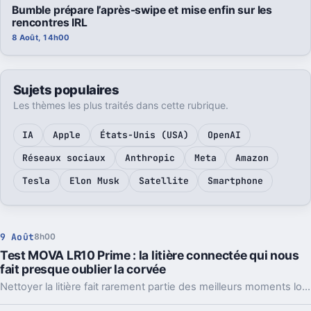
Bumble prépare l’après-swipe et mise enfin sur les
rencontres IRL
8 Août, 14h00
Sujets populaires
Les thèmes les plus traités dans cette rubrique.
IA
Apple
États-Unis (USA)
OpenAI
Réseaux sociaux
Anthropic
Meta
Amazon
Tesla
Elon Musk
Satellite
Smartphone
9 Août
8h00
Test MOVA LR10 Prime : la litière connectée qui nous
fait presque oublier la corvée
Nettoyer la litière fait rarement partie des meilleurs moments lorsqu'on partage son quotidien avec un chat. Avec la LR10 Prime, MOVA reprend une recette déjà éprouvée ailleurs : automatiser le ramassage tout en profitant de capteurs pour suivre les habitudes de son animal. À 499 euros, la promesse est forcément ambitieuse. Après quelques semaines, difficile pourtant de nier le confort apporté par la machine, même si cette tranquillité a encore quelques limites, notamment du côté des odeurs.