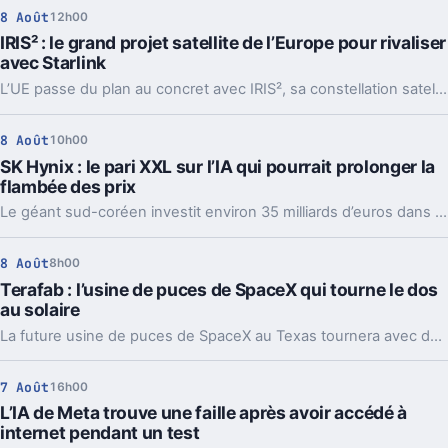
8 Août
12h00
IRIS² : le grand projet satellite de l’Europe pour rivaliser
avec Starlink
L’UE passe du plan au concret avec IRIS², sa constellation satellite souveraine. Plus de satellites, un calendrier fixé, et un vrai enjeu stratégique.
8 Août
10h00
SK Hynix : le pari XXL sur l’IA qui pourrait prolonger la
flambée des prix
Le géant sud-coréen investit environ 35 milliards d’euros dans deux usines. Un pari massif sur l’IA, et une mauvaise nouvelle pour les prix.
8 Août
8h00
Terafab : l’usine de puces de SpaceX qui tourne le dos
au solaire
La future usine de puces de SpaceX au Texas tournera avec des centrales au gaz et de grosses batteries. Un choix lourd pour l’IA, l’énergie et le récit Musk.
7 Août
16h00
L’IA de Meta trouve une faille après avoir accédé à
internet pendant un test