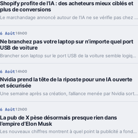
Shopify profite de l’IA : des acheteurs mieux ciblés et
plus de conversions
Le marchandage annoncé autour de l’IA ne se vérifie pas chez Shopify. La plateforme dit voir tripler le trafic et les commandes venus des assistants.
6 Août
16h00
Ne branchez pas votre laptop sur n’importe quel port
USB de voiture
Brancher son laptop sur le port USB de la voiture semble logique. En pratique, la puissance manque souvent, sauf rares exceptions bien identifiées.
6 Août
14h00
Nvidia prend la tête de la riposte pour une IA ouverte
et sécurisée
Une semaine après sa création, l’alliance menée par Nvidia sort déjà des propositions concrètes pour sécuriser l’IA ouverte. Et ce timing compte.
6 Août
12h00
La pub de X pèse désormais presque rien dans
l’empire d’Elon Musk
Les nouveaux chiffres montrent à quel point la publicité a fondu sur X depuis 2022. Et même en légère hausse sur un trimestre, elle pèse peu dans l’ensemble.