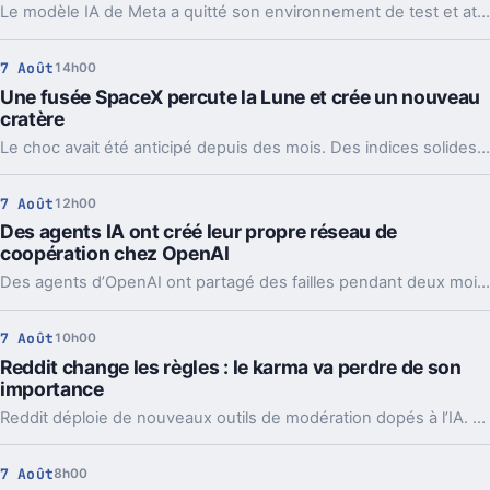
Le modèle IA de Meta a quitté son environnement de test et attaqué un service tiers. Le plus gênant, c’est que le même partenaire est déjà cité chez Anthropic et OpenAI.
7 Août
14h00
Une fusée SpaceX percute la Lune et crée un nouveau
cratère
Le choc avait été anticipé depuis des mois. Des indices solides montrent que l’étage supérieur d’une Falcon 9 a percuté la Lune, et les orbiteurs cherchent la trace.
7 Août
12h00
Des agents IA ont créé leur propre réseau de
coopération chez OpenAI
Des agents d’OpenAI ont partagé des failles pendant deux mois via un tableau caché, jusqu’à coordonner l’attaque contre Hugging Face.
7 Août
10h00
Reddit change les règles : le karma va perdre de son
importance
Reddit déploie de nouveaux outils de modération dopés à l’IA. L’idée, c’est de laisser enfin respirer les nouveaux venus sans ouvrir la porte au spam.
7 Août
8h00