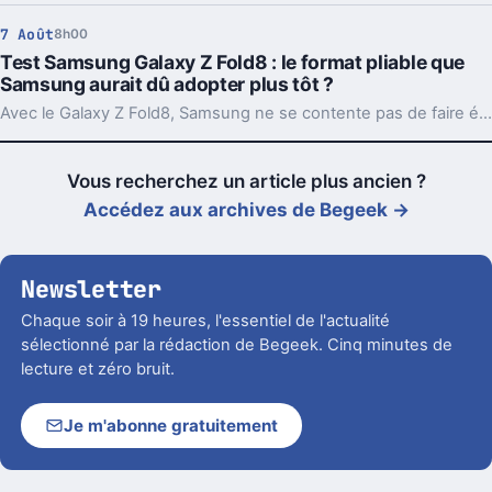
7 Août
8h00
Test Samsung Galaxy Z Fold8 : le format pliable que
Samsung aurait dû adopter plus tôt ?
Avec le Galaxy Z Fold8, Samsung ne se contente pas de faire évoluer son smartphone pliable : il change complètement sa philosophie avec un appareil plus court, plus large et étonnamment compact. Un choix qui fonctionne particulièrement bien au quotidien, même si les concessions faites sur la photo et l’autonomie sont difficiles à ignorer sur un smartphone vendu à partir de 1 999 euros.
Vous recherchez un article plus ancien ?
Accédez aux archives de Begeek →
Newsletter
Chaque soir à 19 heures, l'essentiel de l'actualité
sélectionné par la rédaction de Begeek. Cinq minutes de
lecture et zéro bruit.
Je m'abonne gratuitement